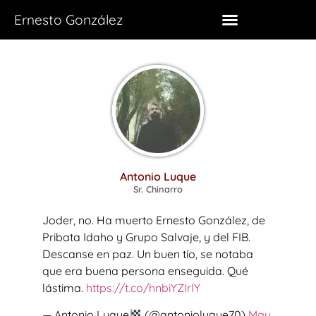
Ernesto González
Antonio Luque
Sr. Chinarro
Joder, no. Ha muerto Ernesto González, de
Pribata Idaho y Grupo Salvaje, y del FIB.
Descanse en paz. Un buen tío, se notaba
que era buena persona enseguida. Qué
lástima.
https://t.co/hnbiYZIrlY
— Antonio Luque
(@antonioluque70)
May