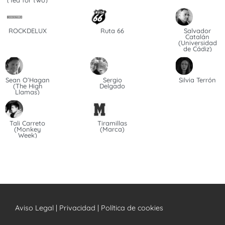
ROCKDELUX
Ruta 66
Salvador
Catalán
(Universidad
de Cádiz)
Sean O’Hagan
Sergio
Silvia Terrón
(The High
Delgado
Llamas)
Tali Carreto
Tiramillas
(Monkey
(Marca)
Week)
Aviso Legal | Privacidad | Política de cookies