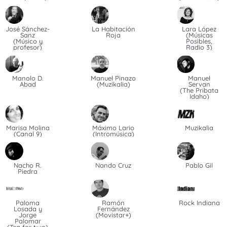
José Sánchez-
La Habitación
Lara López
Sanz
Roja
(Músicas
(Músico y
Posibles,
profesor)
Radio 3)
Manolo D.
Manuel Pinazo
Manuel
Abad
(Muzikalia)
Servan
(The Pribata
Idaho)
Marisa Molina
Máximo Lario
Muzikalia
(Canal 9)
(Intromúsica)
Nacho R.
Nando Cruz
Pablo Gil
Piedra
Paloma
Ramón
Rock Indiana
Losada y
Fernández
Jorge
(Movistar+)
Palomar
(Tea for two)