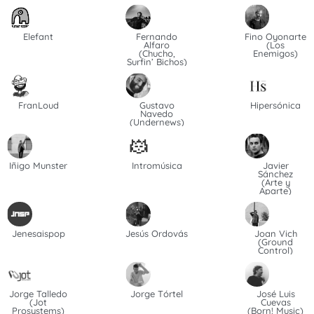
Elefant
Fernando
Fino Oyonarte
Alfaro
(Los
(Chucho,
Enemigos)
Surfin’ Bichos)
FranLoud
Gustavo
Hipersónica
Navedo
(Undernews)
Iñigo Munster
Intromúsica
Javier
Sánchez
(Arte y
Aparte)
Jenesaispop
Jesús Ordovás
Joan Vich
(Ground
Control)
Jorge Talledo
Jorge Tórtel
José Luis
(Jot
Cuevas
Prosystems)
(Born! Music)