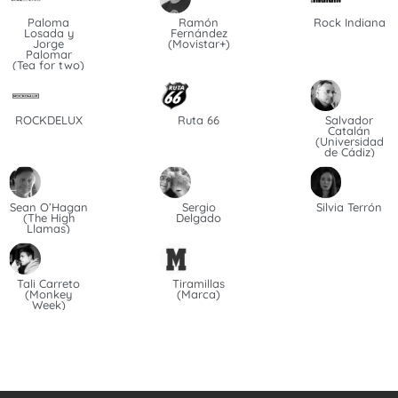
Paloma
Ramón
Rock Indiana
Losada y
Fernández
Jorge
(Movistar+)
Palomar
(Tea for two)
ROCKDELUX
Ruta 66
Salvador
Catalán
(Universidad
de Cádiz)
Sean O’Hagan
Sergio
Silvia Terrón
(The High
Delgado
Llamas)
Tali Carreto
Tiramillas
(Monkey
(Marca)
Week)