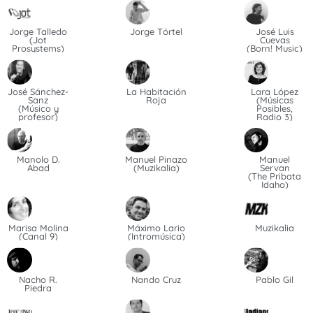
Jorge Talledo
Jorge Tórtel
José Luis
(Jot
Cuevas
Prosystems)
(Born! Music)
José Sánchez-
La Habitación
Lara López
Sanz
Roja
(Músicas
(Músico y
Posibles,
profesor)
Radio 3)
Manolo D.
Manuel Pinazo
Manuel
Abad
(Muzikalia)
Servan
(The Pribata
Idaho)
Marisa Molina
Máximo Lario
Muzikalia
(Canal 9)
(Intromúsica)
Nacho R.
Nando Cruz
Pablo Gil
Piedra