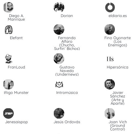
Diego A.
Dorian
eldiario.es
Manrique
Elefant
Fernando
Fino Oyonarte
Alfaro
(Los
(Chucho,
Enemigos)
Surfin’ Bichos)
FranLoud
Gustavo
Hipersónica
Navedo
(Undernews)
Iñigo Munster
Intromúsica
Javier
Sánchez
(Arte y
Aparte)
Jenesaispop
Jesús Ordovás
Joan Vich
(Ground
Control)