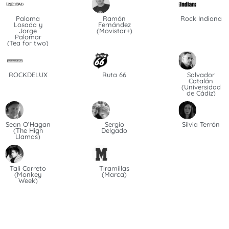
Paloma
Ramón
Rock Indiana
Losada y
Fernández
Jorge
(Movistar+)
Palomar
(Tea for two)
ROCKDELUX
Ruta 66
Salvador
Catalán
(Universidad
de Cádiz)
Sean O’Hagan
Sergio
Silvia Terrón
(The High
Delgado
Llamas)
Tali Carreto
Tiramillas
(Monkey
(Marca)
Week)