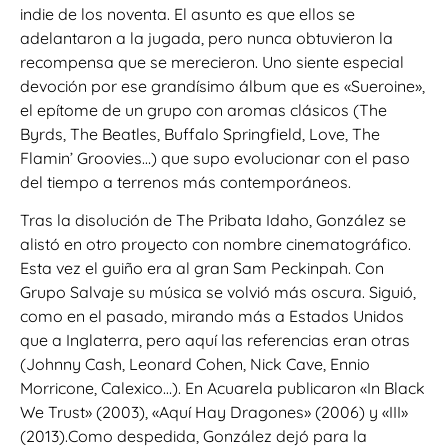
indie de los noventa. El asunto es que ellos se
adelantaron a la jugada, pero nunca obtuvieron la
recompensa que se merecieron. Uno siente especial
devoción por ese grandísimo álbum que es «Sueroine»,
el epítome de un grupo con aromas clásicos (The
Byrds, The Beatles, Buffalo Springfield, Love, The
Flamin’ Groovies…) que supo evolucionar con el paso
del tiempo a terrenos más contemporáneos.
Tras la disolución de The Pribata Idaho, González se
alistó en otro proyecto con nombre cinematográfico.
Esta vez el guiño era al gran Sam Peckinpah. Con
Grupo Salvaje su música se volvió más oscura. Siguió,
como en el pasado, mirando más a Estados Unidos
que a Inglaterra, pero aquí las referencias eran otras
(Johnny Cash, Leonard Cohen, Nick Cave, Ennio
Morricone, Calexico…). En Acuarela publicaron «In Black
We Trust» (2003), «Aquí Hay Dragones» (2006) y «III»
(2013).Como despedida, González dejó para la