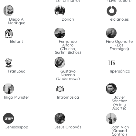
(Sr. Chinarro)
(Live Nation)
Diego A.
Dorian
eldiario.es
Manrique
Elefant
Fernando
Fino Oyonarte
Alfaro
(Los
(Chucho,
Enemigos)
Surfin’ Bichos)
FranLoud
Gustavo
Hipersónica
Navedo
(Undernews)
Iñigo Munster
Intromúsica
Javier
Sánchez
(Arte y
Aparte)
Jenesaispop
Jesús Ordovás
Joan Vich
(Ground
Control)