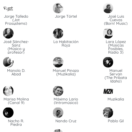
Jorge Talledo
Jorge Tórtel
José Luis
(Jot
Cuevas
Prosystems)
(Born! Music)
José Sánchez-
La Habitación
Lara López
Sanz
Roja
(Músicas
(Músico y
Posibles,
profesor)
Radio 3)
Manolo D.
Manuel Pinazo
Manuel
Abad
(Muzikalia)
Servan
(The Pribata
Idaho)
Marisa Molina
Máximo Lario
Muzikalia
(Canal 9)
(Intromúsica)
Nacho R.
Nando Cruz
Pablo Gil
Piedra